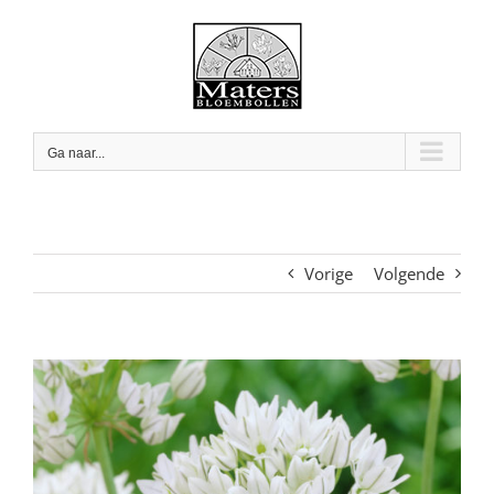
Skip
to
content
Ga naar...
Vorige
Volgende
View
Larger
Image