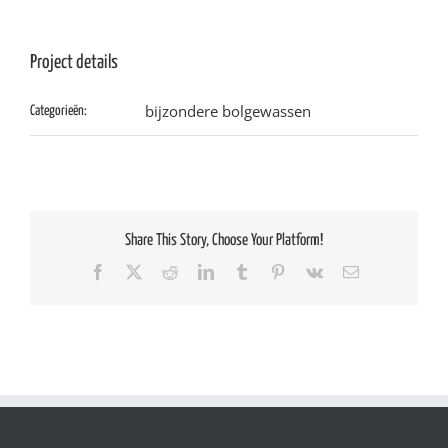
Project details
bijzondere bolgewassen
Categorieën:
Share This Story, Choose Your Platform!
Facebook
X
Reddit
LinkedIn
Tumblr
Pinterest
Vk
E-
mail