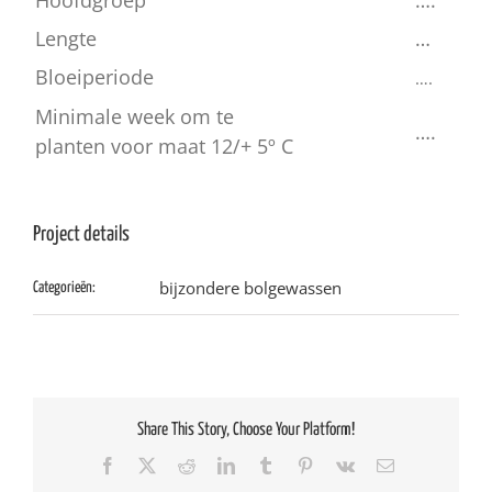
Hoofdgroep
….
Lengte
…
Bloeiperiode
….
Minimale week om te
….
planten voor maat 12/+ 5º C
Project details
bijzondere bolgewassen
Categorieën:
Share This Story, Choose Your Platform!
Facebook
X
Reddit
LinkedIn
Tumblr
Pinterest
Vk
E-
mail