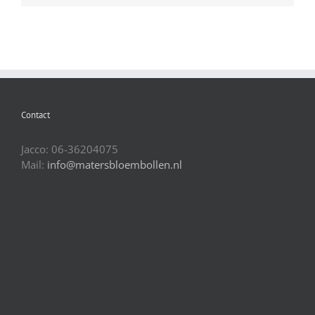
Contact
Jacco: 06-36204075
Mail:
info@matersbloembollen.nl